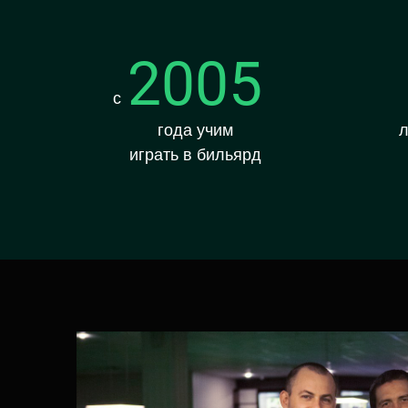
2005
с
года учим
л
играть в бильярд