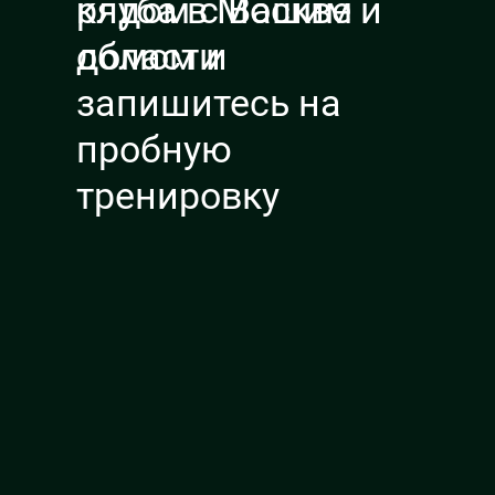
рядом с Вашим
клуба в Москве и
Заказать сертификат
домом и
области
запишитесь на
пробную
тренировку