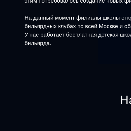
этим потребовалось создание новых ф
На данный момент филиалы школы отк
бильярдных клубах по всей Москве и об
У нас работает бесплатная детская шко
бильярда.
Н