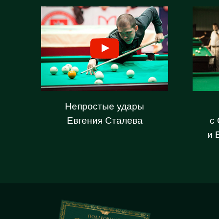
Непростые удары
Евгения Сталева
с
и 