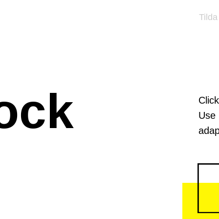
Tilda
ock
Clic
Use 
adap