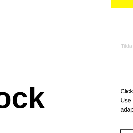
Tilda
ock
Clic
Use 
adap