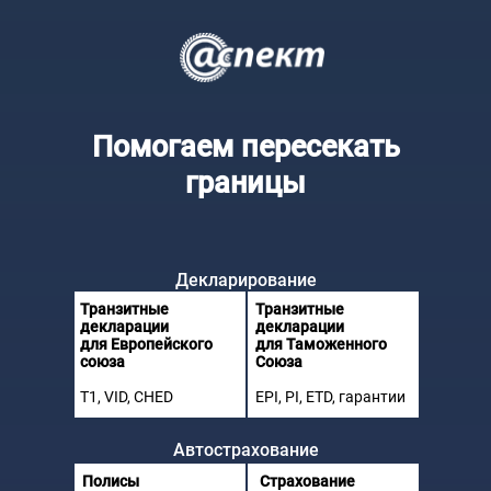
Помогаем пересекать
границы
Декларирование
Транзитные
Транзитные
декларации
декларации
для Европейского
для Таможенного
союза
Союза
Т1
,
VID
,
CHED
EPI
,
PI
,
ETD
,
гарантии
Автострахование
Полисы
Страхование